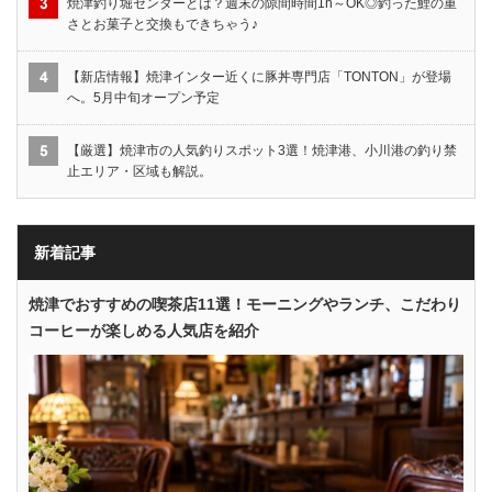
焼津釣り堀センターとは？週末の隙間時間1h～OK◎釣った鯉の重
さとお菓子と交換もできちゃう♪
【新店情報】焼津インター近くに豚丼専門店「TONTON」が登場
へ。5月中旬オープン予定
【厳選】焼津市の人気釣りスポット3選！焼津港、小川港の釣り禁
止エリア・区域も解説。
新着記事
焼津でおすすめの喫茶店11選！モーニングやランチ、こだわり
コーヒーが楽しめる人気店を紹介