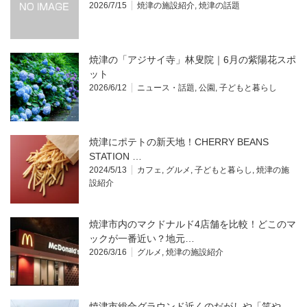
2026/7/15
焼津の施設紹介
,
焼津の話題
焼津の「アジサイ寺」林叟院｜6月の紫陽花スポ
ット
2026/6/12
ニュース・話題
,
公園
,
子どもと暮らし
焼津にポテトの新天地！CHERRY BEANS
STATION …
2024/5/13
カフェ
,
グルメ
,
子どもと暮らし
,
焼津の施
設紹介
焼津市内のマクドナルド4店舗を比較！どこのマ
ックが一番近い？地元…
2026/3/16
グルメ
,
焼津の施設紹介
焼津市総合グラウンド近くのだがしや「笑や