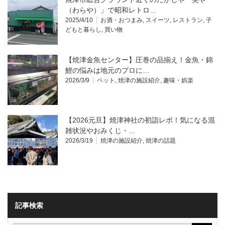
（わらや）」で昭和レトロ…
2025/4/10
お酒・おつまみ
,
スイーツ
,
レストラン
,
子
どもと暮らし
,
買い物
【焼津金魚センター】圧巻の品揃え！金魚・錦
鯉の悩みは地元のプロに…
2026/3/9
ペット
,
焼津の施設紹介
,
趣味・娯楽
【2026元旦】焼津神社の初詣レポ！気になる混
雑状況やおみくじ・…
2026/3/19
焼津の施設紹介
,
焼津の話題
記事検索