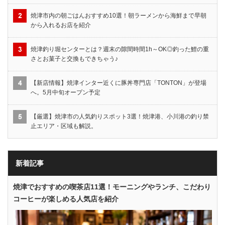
焼津市内の朝ごはんおすすめ10選！朝ラーメンから海鮮まで早朝
から入れるお店を紹介
焼津釣り堀センターとは？週末の隙間時間1h～OK◎釣った鯉の重
さとお菓子と交換もできちゃう♪
【新店情報】焼津インター近くに豚丼専門店「TONTON」が登場
へ。5月中旬オープン予定
【厳選】焼津市の人気釣りスポット3選！焼津港、小川港の釣り禁
止エリア・区域も解説。
新着記事
焼津でおすすめの喫茶店11選！モーニングやランチ、こだわり
コーヒーが楽しめる人気店を紹介