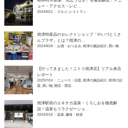
昭和42年創業「丸忠うなぎ」を徹底解説！メニ
ュー・アクセス・レビ…
2024/5/21
グルメ
,
レストラン
焼津特産品のセレクトショップ「やいづとくさ
んプラザ」とは？焼津の…
2024/9/29
お酒・おつまみ
,
焼津の施設紹介
,
買い物
【行ってきました！ニトリ焼津店】リアル来店
レポート
2025/7/24
ニュース・話題
,
焼津の施設紹介
,
焼津の話
題
,
買い物
,
開店・閉店
焼津駅前のエキチカ温泉・くろしおを徹底解
説！温泉もリラクゼーショ…
2024/3/16
温泉
,
趣味・娯楽