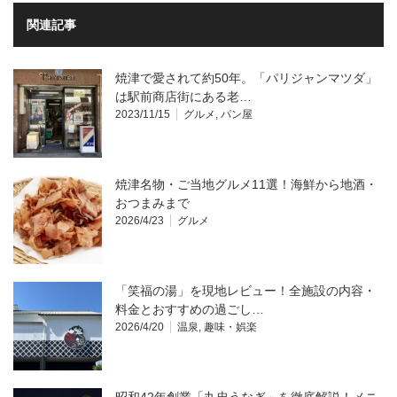
関連記事
焼津で愛されて約50年。「パリジャンマツダ」
は駅前商店街にある老…
2023/11/15
グルメ
,
パン屋
焼津名物・ご当地グルメ11選！海鮮から地酒・
おつまみまで
2026/4/23
グルメ
「笑福の湯」を現地レビュー！全施設の内容・
料金とおすすめの過ごし…
2026/4/20
温泉
,
趣味・娯楽