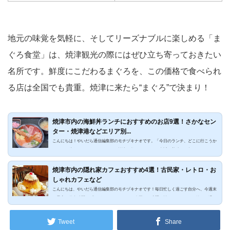
地元の味覚を気軽に、そしてリーズナブルに楽しめる「ま
ぐろ食堂」は、焼津観光の際にはぜひ立ち寄っておきたい
名所です。鮮度にこだわるまぐろを、この価格で食べられ
る店は全国でも貴重。焼津に来たら“まぐろ”で決まり！
焼津市内の海鮮丼ランチにおすすめのお店9選！さかなセン
ター・焼津港などエリア別...
こんにちは！やいだら通信編集部のモチヅキナオです。「今日のランチ、どこに行こうか
な？」と迷うことはありませんか？焼津に住んでいると、身近に美味しい魚がありすぎ
て、逆にお店選びに悩んでしまう贅沢な悩みもありますよね。そこで今回は、地元住民が
普段使いからおもてなしまで活用できる、エリア別の海鮮丼ランチ9選をまとめました。
焼津市内の隠れ家カフェおすすめ4選！古民家・レトロ・お
焼津さかなセンター内の海鮮丼ランチまずは、地元の台所であり週末の活気あふれる「焼
しゃれカフェなど
津さかなセンター」エリアからご紹介します。観光客向けと思われがちですが、実は地元
こんにちは、やいだら通信編集部のモチヅキナオです！毎日忙しく過ごす自分へ、今週末
民も納得のクオリティ...
は最高の休息時間をプレゼントしませんか？今回は、喧騒を離れてゆっくりと静かに過ご
せる、焼津の「とっておきの隠れ家カフェ」をご紹介します。自分へのご褒美に、美味し
い時間をご家族や友人と過ごしてみてください！古民家かふぇ＆ダイニングやいづ出典：
Tweet
Share
焼津市観光協会2025年3月にオープンした「古民家かふぇ＆ダイニングやいづ」は、築100