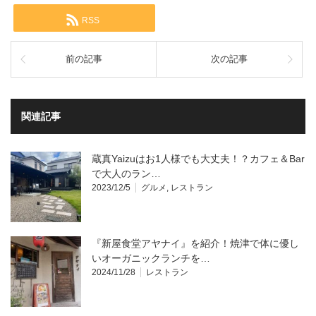
年以上の歴史を誇る建物を活かした、情緒あふれる空間が魅力のお店。JR焼津駅南口から
徒歩７分と、アク...
RSS
前の記事
次の記事
関連記事
蔵真Yaizuはお1人様でも大丈夫！？カフェ＆Bar
で大人のラン…
2023/12/5
グルメ
,
レストラン
『新屋食堂アヤナイ』を紹介！焼津で体に優し
いオーガニックランチを…
2024/11/28
レストラン