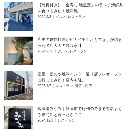
【写真付き】「金寿し 地魚定」のランチ海鮮丼
を食べてみた！焼津漁…
2024/5/2
グルメ
,
レストラン
店主の創作料理がピカイチ！おもてなしが詰ま
った名店大人の隠れ家【…
2024/2/22
グルメ
,
レストラン
松屋・松のや焼津インター通り店プレオープン
に行ってみた！店内も駐…
2025/4/7
レストラン
,
開店・閉店
焼津港みなみ｜静岡市で行列のできる有名まぐ
ろ専門店と言ったらここ…
2024/12/3
レストラン