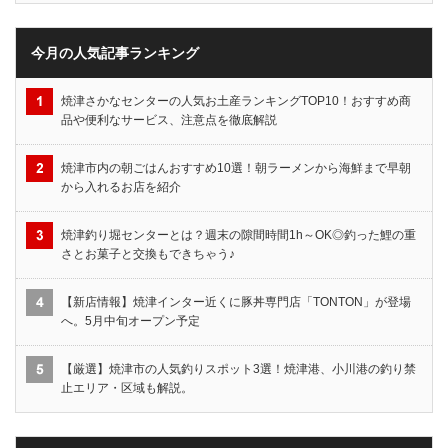
今月の人気記事ランキング
焼津さかなセンターの人気お土産ランキングTOP10！おすすめ商
品や便利なサービス、注意点を徹底解説
焼津市内の朝ごはんおすすめ10選！朝ラーメンから海鮮まで早朝
から入れるお店を紹介
焼津釣り堀センターとは？週末の隙間時間1h～OK◎釣った鯉の重
さとお菓子と交換もできちゃう♪
【新店情報】焼津インター近くに豚丼専門店「TONTON」が登場
へ。5月中旬オープン予定
【厳選】焼津市の人気釣りスポット3選！焼津港、小川港の釣り禁
止エリア・区域も解説。