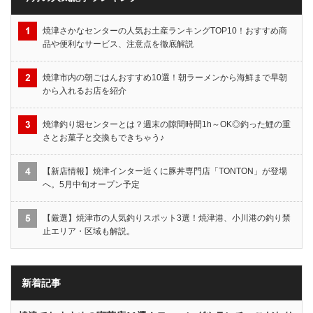
焼津さかなセンターの人気お土産ランキングTOP10！おすすめ商
品や便利なサービス、注意点を徹底解説
焼津市内の朝ごはんおすすめ10選！朝ラーメンから海鮮まで早朝
から入れるお店を紹介
焼津釣り堀センターとは？週末の隙間時間1h～OK◎釣った鯉の重
さとお菓子と交換もできちゃう♪
【新店情報】焼津インター近くに豚丼専門店「TONTON」が登場
へ。5月中旬オープン予定
【厳選】焼津市の人気釣りスポット3選！焼津港、小川港の釣り禁
止エリア・区域も解説。
新着記事