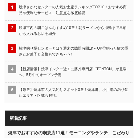
焼津さかなセンターの人気お土産ランキングTOP10！おすすめ商
品や便利なサービス、注意点を徹底解説
焼津市内の朝ごはんおすすめ10選！朝ラーメンから海鮮まで早朝
から入れるお店を紹介
焼津釣り堀センターとは？週末の隙間時間1h～OK◎釣った鯉の重
さとお菓子と交換もできちゃう♪
【新店情報】焼津インター近くに豚丼専門店「TONTON」が登場
へ。5月中旬オープン予定
【厳選】焼津市の人気釣りスポット3選！焼津港、小川港の釣り禁
止エリア・区域も解説。
新着記事
焼津でおすすめの喫茶店11選！モーニングやランチ、こだわり