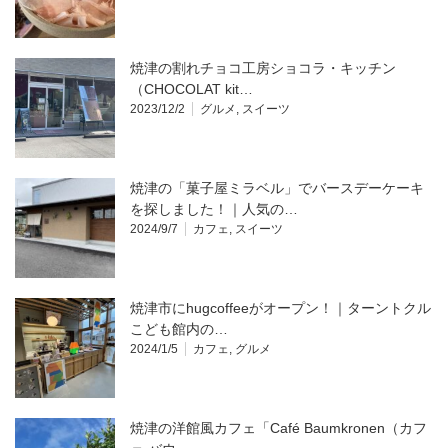
焼津の割れチョコ工房ショコラ・キッチン
（CHOCOLAT kit…
2023/12/2
グルメ
,
スイーツ
焼津の「菓子屋ミラベル」でバースデーケーキ
を探しました！｜人気の…
2024/9/7
カフェ
,
スイーツ
焼津市にhugcoffeeがオープン！｜ターントクル
こども館内の…
2024/1/5
カフェ
,
グルメ
焼津の洋館風カフェ「Café Baumkronen（カフ