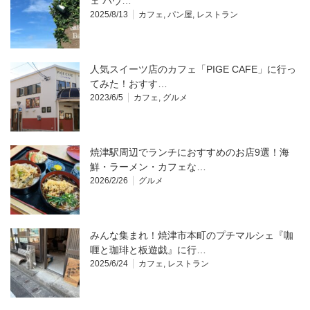
ェ バウ…
2025/8/13
カフェ
,
パン屋
,
レストラン
人気スイーツ店のカフェ「PIGE CAFE」に行っ
てみた！おすす…
2023/6/5
カフェ
,
グルメ
焼津駅周辺でランチにおすすめのお店9選！海
鮮・ラーメン・カフェな…
2026/2/26
グルメ
みんな集まれ！焼津市本町のプチマルシェ『咖
喱と珈琲と板遊戯』に行…
2025/6/24
カフェ
,
レストラン