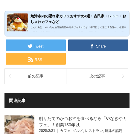
焼津市内の隠れ家カフェおすすめ4選！古民家・レトロ・お
しゃれカフェなど
こんにちは、やいだら通信編集部のモチヅキナオです！毎日忙しく過ごす自分へ、今週末
は最高の休息時間をプレゼントしませんか？今回は、喧騒を離れてゆっくりと静かに過ご
せる、焼津の「とっておきの隠れ家カフェ」をご紹介します。自分へのご褒美に、美味し
い時間をご家族や友人と過ごしてみてください！古民家かふぇ＆ダイニングやいづ出典：
Tweet
Share
焼津市観光協会2025年3月にオープンした「古民家かふぇ＆ダイニングやいづ」は、築100
年以上の歴史を誇る建物を活かした、情緒あふれる空間が魅力のお店。JR焼津駅南口から
徒歩７分と、アク...
RSS
前の記事
次の記事
関連記事
削りたてのかつお節を食べるなら「やなぎやカ
フェ」！創業150年以…
2025/3/31
カフェ
,
グルメ
,
レストラン
,
焼津の話題