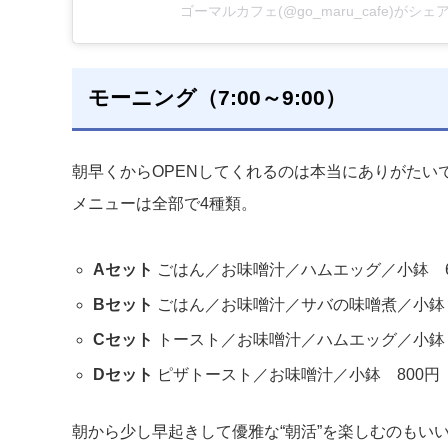
ゴーマルカフェ(@go_maru_cafe)がシ
モーニング（7:00～9:00）
朝早くからOPENしてくれるのは本当にありがたい
メニューは全部で4種類。
Aセット
ごはん／お味噌汁／ハムエッグ／小鉢 6
Bセット
ごはん／お味噌汁／サバの味噌煮／小鉢 
Cセット
トースト／お味噌汁／ハムエッグ／小鉢 
Dセット
ピザトースト／お味噌汁／小鉢 800円
朝から少し早起きして優雅な“朝活”を楽しむのもいいで