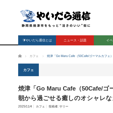
🔰やいだら通信とは
ニュース・話題
イベ
ホーム
カフェ
焼津「Go Maru Cafe（50Cafe/ゴー
カフェ
焼津「Go Maru Cafe（50C
朝から過ごせる癒しのオシャレな
2025/11/4
カフェ
投稿者:
サリー