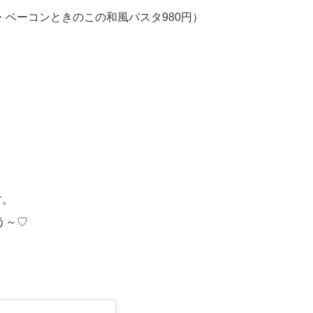
・ベーコンときのこの和風パスタ980円）
す。
う～♡