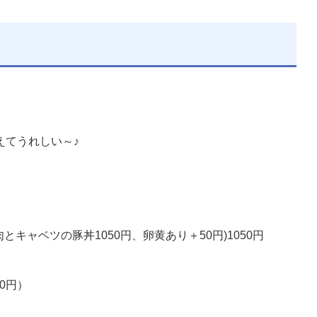
えてうれしい～♪
とキャベツの豚丼1050円、卵黄あり＋50円)1050円
0円）