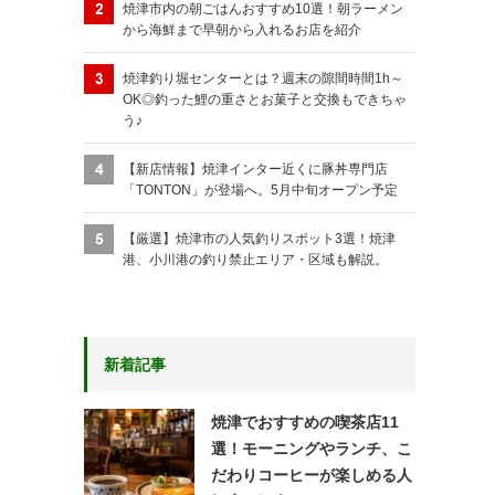
焼津市内の朝ごはんおすすめ10選！朝ラーメン
から海鮮まで早朝から入れるお店を紹介
焼津釣り堀センターとは？週末の隙間時間1h～
OK◎釣った鯉の重さとお菓子と交換もできちゃ
う♪
【新店情報】焼津インター近くに豚丼専門店
「TONTON」が登場へ。5月中旬オープン予定
【厳選】焼津市の人気釣りスポット3選！焼津
港、小川港の釣り禁止エリア・区域も解説。
新着記事
焼津でおすすめの喫茶店11
選！モーニングやランチ、こ
だわりコーヒーが楽しめる人