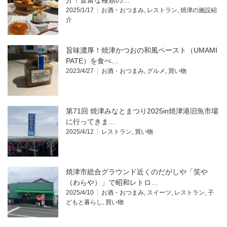
介！豊富な種類の…
2025/1/17
お酒・おつまみ
,
レストラン
,
焼津の施設紹
介
旨味濃厚！焼津かつおの和風ペースト（UMAMI
PATE）を食べ…
2023/4/27
お酒・おつまみ
,
グルメ
,
買い物
第71回 焼津みなとまつり2025in焼津港旧魚市場
に行ってきま…
2025/4/12
レストラン
,
買い物
焼津市総合グラウンド近くのだがしや「笑や
（わらや）」で昭和レトロ…
2025/4/10
お酒・おつまみ
,
スイーツ
,
レストラン
,
子
どもと暮らし
,
買い物