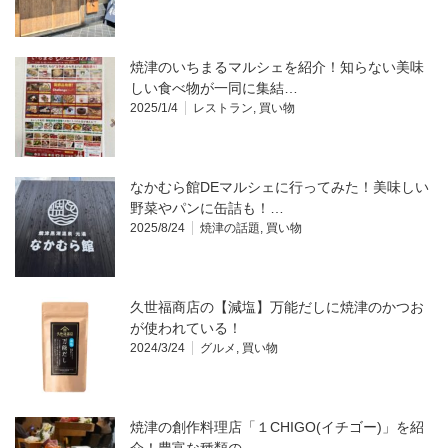
焼津のいちまるマルシェを紹介！知らない美味
しい食べ物が一同に集結…
2025/1/4
レストラン
,
買い物
なかむら館DEマルシェに行ってみた！美味しい
野菜やパンに缶詰も！…
2025/8/24
焼津の話題
,
買い物
久世福商店の【減塩】万能だしに焼津のかつお
が使われている！
2024/3/24
グルメ
,
買い物
焼津の創作料理店「１CHIGO(イチゴー)」を紹