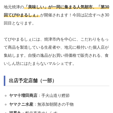
地元焼津の
「美味しい」が一同に集まる人気朝市、「第30
回てびやまるしぇ」
が開催されます！今回は記念すべき30
回目となります。
てびやまるしぇには、焼津市内を中心に、こだわりをもっ
て商品を製造している生産者や、地元に根付いた個人店が
集結します。自慢の逸品がお買い得価格で販売される、食
いしん坊にはたまらないマルシェです。
出店予定店舗（一部）
ヤマ十増田商店
：手火山造り鰹節
ヤマクニ水産
：無添加朝開きの干物