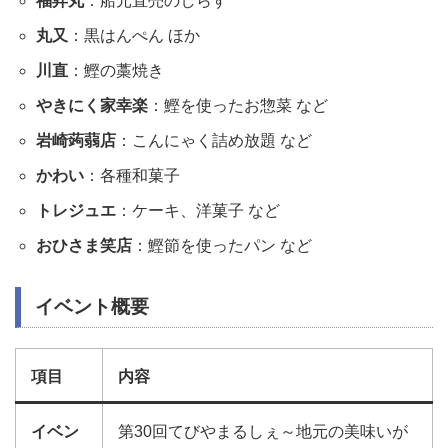
福昇丸
：船元直売のしらす
丸又
：黒はんぺん ほか
川直
：鰹の藁焼き
やきにく家幸楽
：鰹を使ったお惣菜 など
岩崎蒟蒻店
：こんにゃく詰め放題 など
かわい
：各種和菓子
トレジュエ
：ケーキ、洋菓子 など
おひさま笑店
：鰹節を使ったパン など
イベント概要
項目
内容
イベン
第30回てびやまるしぇ～地元の美味いが