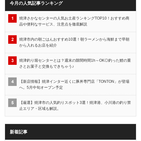
今月の人気記事ランキング
焼津さかなセンターの人気お土産ランキングTOP10！おすすめ商
品や便利なサービス、注意点を徹底解説
焼津市内の朝ごはんおすすめ10選！朝ラーメンから海鮮まで早朝
から入れるお店を紹介
焼津釣り堀センターとは？週末の隙間時間1h～OK◎釣った鯉の重
さとお菓子と交換もできちゃう♪
【新店情報】焼津インター近くに豚丼専門店「TONTON」が登場
へ。5月中旬オープン予定
【厳選】焼津市の人気釣りスポット3選！焼津港、小川港の釣り禁
止エリア・区域も解説。
新着記事