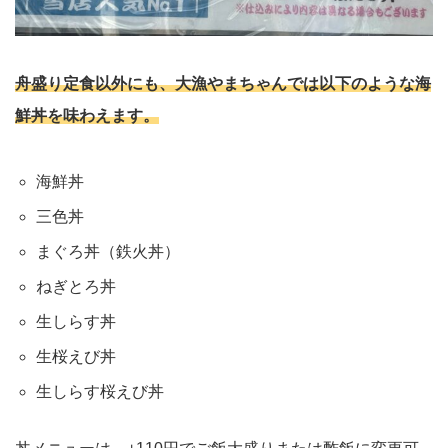
舟盛り定食以外にも、大漁やまちゃんでは以下のような海
鮮丼を味わえます。
海鮮丼
三色丼
まぐろ丼（鉄火丼）
ねぎとろ丼
生しらす丼
生桜えび丼
生しらす桜えび丼