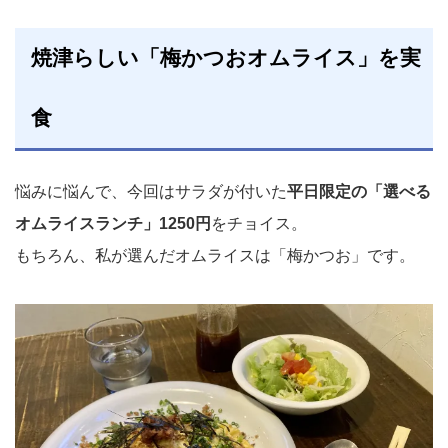
が勢ぞろいしています。今回は、家族で楽しめる定番店から、大切な日に訪れたいレスト
ランまで、特におすすめの洋食店を7店舗をピックアップしました。ぜひ、次回のラン
焼津らしい「梅かつおオムライス」を実
チ・ディナーの参考にしてください♪ミッキー亭引用：ミッキー亭 - 西焼津/洋食 | 食べロ
グまず最初にご紹介...
食
悩みに悩んで、今回はサラダが付いた
平日限定の「選べる
オムライスランチ」1250円
をチョイス。
もちろん、私が選んだオムライスは「梅かつお」です。