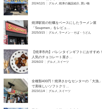
2024/12/1
グルメ
,
焼津の施設紹介
,
買い物
焼津駅前の牡蠣をベースにしたラーメン屋
「Soupmen」をレビュ…
2025/3/15
グルメ
,
ラーメン・そば・うどん
【焼津市内】バレンタインギフトにおすすめ！
人気のチョコレート屋さ…
2026/2/2
グルメ
,
スイーツ
全種類400円！焼津さかなセンターの「大漁」
で美味しいソフトクリ…
2023/11/4
グルメ
,
スイーツ