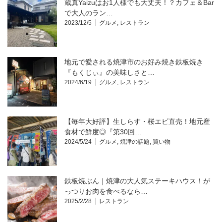
蔵真Yaizuはお1人様でも大丈夫！？カフェ＆Bar
で大人のラン…
2023/12/5
グルメ
,
レストラン
地元で愛される焼津市のお好み焼き鉄板焼き
『もくじぃ』の美味しさと…
2024/6/19
グルメ
,
レストラン
【毎年大好評】生しらす・桜エビ直売！地元産
食材で鮮度◎『第30回…
2024/5/24
グルメ
,
焼津の話題
,
買い物
鉄板焼ぶん｜焼津の大人気ステーキハウス！が
っつりお肉を食べるなら…
2025/2/28
レストラン