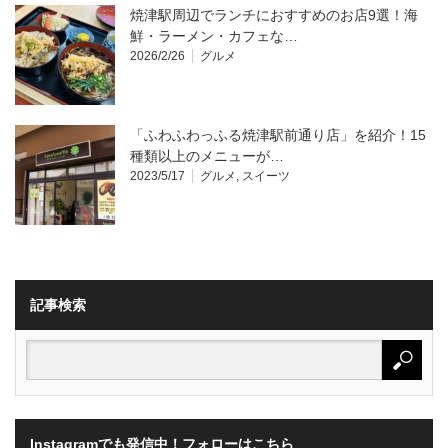
焼津駅周辺でランチにおすすめのお店9選！海
鮮・ラーメン・カフェな…
2026/2/26
グルメ
「ふわふわっふる焼津駅前通り店」を紹介！15
種類以上のメニューが…
2023/5/17
グルメ
,
スイーツ
記事検索
Instagramでも発信中！フォローはこちら