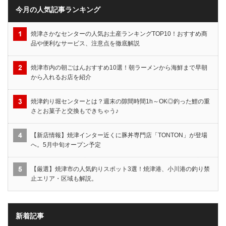
今月の人気記事ランキング
焼津さかなセンターの人気お土産ランキングTOP10！おすすめ商
品や便利なサービス、注意点を徹底解説
焼津市内の朝ごはんおすすめ10選！朝ラーメンから海鮮まで早朝
から入れるお店を紹介
焼津釣り堀センターとは？週末の隙間時間1h～OK◎釣った鯉の重
さとお菓子と交換もできちゃう♪
【新店情報】焼津インター近くに豚丼専門店「TONTON」が登場
へ。5月中旬オープン予定
【厳選】焼津市の人気釣りスポット3選！焼津港、小川港の釣り禁
止エリア・区域も解説。
新着記事