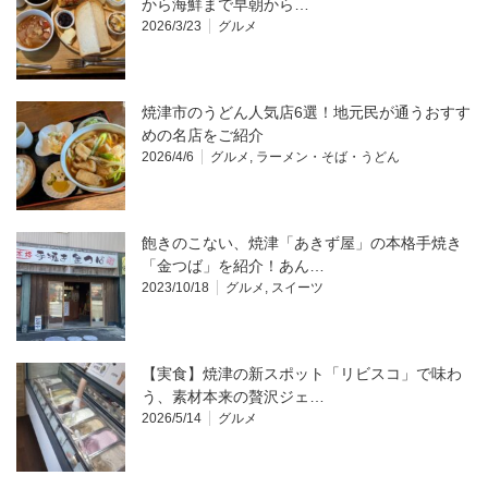
から海鮮まで早朝から…
2026/3/23
グルメ
焼津市のうどん人気店6選！地元民が通うおすす
めの名店をご紹介
2026/4/6
グルメ
,
ラーメン・そば・うどん
飽きのこない、焼津「あきず屋」の本格手焼き
「金つば」を紹介！あん…
2023/10/18
グルメ
,
スイーツ
【実食】焼津の新スポット「リビスコ」で味わ
う、素材本来の贅沢ジェ…
2026/5/14
グルメ