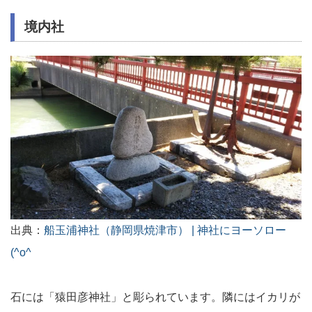
境内社
出典：
船玉浦神社（静岡県焼津市） | 神社にヨーソロー
(^o^ゞ
石には「猿田彦神社」と彫られています。隣にはイカリが