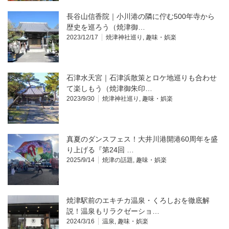
長谷山信香院｜小川港の隣に佇む500年寺から
歴史を巡ろう（焼津御…
2023/12/17
焼津神社巡り
,
趣味・娯楽
石津水天宮｜石津浜散策とロケ地巡りも合わせ
て楽しもう（焼津御朱印…
2023/9/30
焼津神社巡り
,
趣味・娯楽
真夏のダンスフェス！大井川港開港60周年を盛
り上げる『第24回 …
2025/9/14
焼津の話題
,
趣味・娯楽
焼津駅前のエキチカ温泉・くろしおを徹底解
説！温泉もリラクゼーショ…
2024/3/16
温泉
,
趣味・娯楽