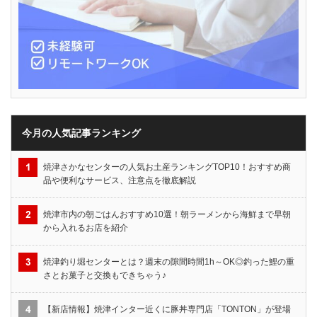
今月の人気記事ランキング
焼津さかなセンターの人気お土産ランキングTOP10！おすすめ商
品や便利なサービス、注意点を徹底解説
焼津市内の朝ごはんおすすめ10選！朝ラーメンから海鮮まで早朝
から入れるお店を紹介
焼津釣り堀センターとは？週末の隙間時間1h～OK◎釣った鯉の重
さとお菓子と交換もできちゃう♪
【新店情報】焼津インター近くに豚丼専門店「TONTON」が登場