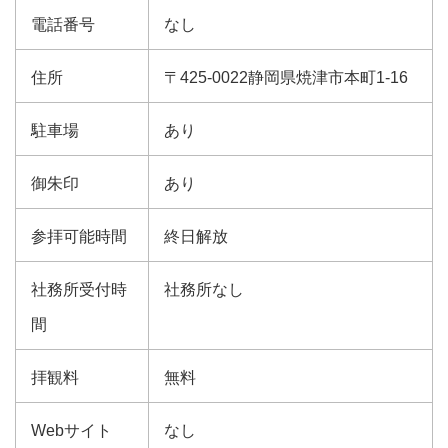
電話番号
なし
住所
〒425-0022静岡県焼津市本町1-16
駐車場
あり
御朱印
あり
参拝可能時間
終日解放
社務所受付時
社務所なし
間
拝観料
無料
Webサイト
なし