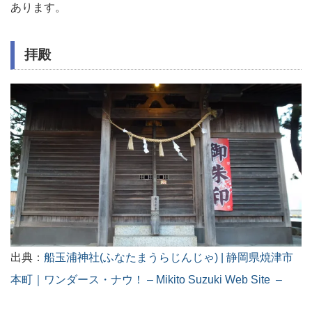
あります。
拝殿
出典：
船玉浦神社(ふなたまうらじんじゃ) | 静岡県焼津市
本町｜ワンダース・ナウ！ – Mikito Suzuki Web Site –