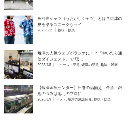
魚河岸シャツ（うおがしシャツ）とは？焼津の
夏を彩るユニークなライ…
2026/5/25
趣味・娯楽
焼津の人気ウェブがラジオに！？『やいだら通
信ダイジェスト』で“聴…
2025/4/5
ニュース・話題
,
焼津の話題
,
趣味・娯楽
【焼津金魚センター】圧巻の品揃え！金魚・錦
鯉の悩みは地元のプロに…
2026/3/9
ペット
,
焼津の施設紹介
,
趣味・娯楽