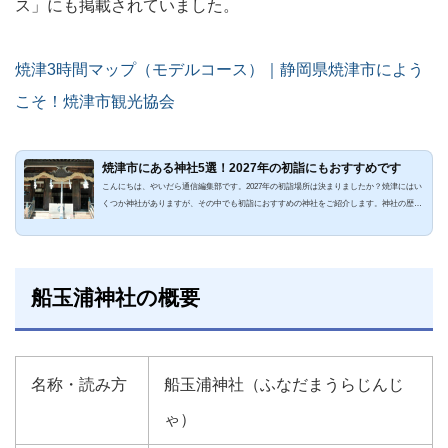
ス」にも掲載されていました。
焼津3時間マップ（モデルコース）｜静岡県焼津市によう
こそ！焼津市観光協会
焼津市にある神社5選！2027年の初詣にもおすすめです
こんにちは、やいだら通信編集部です。2027年の初詣場所は決まりましたか？焼津にはい
くつか神社がありますが、その中でも初詣におすすめの神社をご紹介します。神社の歴史
や見どころ、ご利益などがわかる内容となっておりますのでぜひご確認ください。なぜ初
詣をするのかまずなぜ初詣するのかについてご説明します。初詣とは、新年になって初め
て神社やお寺に参拝し、新しい一年の幸せを祈願することです。別名、「初参り」とも呼
ばれます。初詣をする理由としては、２つあります。一つ目は、旧年の無事に感謝をし。
新しい一年が健康...
船玉浦神社の概要
名称・読み方
船玉浦神社（ふなだまうらじんじ
ゃ）