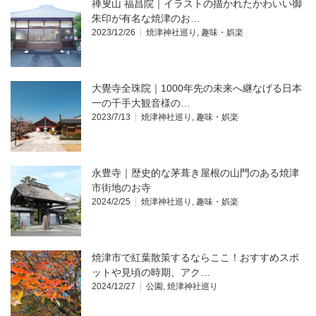
禅叟山 福昌院｜イラストの描かれたかわいい御
朱印が有名な焼津のお…
2023/12/26
焼津神社巡り
,
趣味・娯楽
大覺寺全珠院｜1000年先の未来へ継なげる日本
一の千手大観音様の…
2023/7/13
焼津神社巡り
,
趣味・娯楽
永豊寺｜歴史的な茅葺き屋根の山門のある焼津
市街地のお寺
2024/2/25
焼津神社巡り
,
趣味・娯楽
焼津市で紅葉散策するならここ！おすすめスポ
ットや見頃の時期、アク…
2024/12/27
公園
,
焼津神社巡り