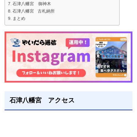
石津八幡宮 御神木
石津八幡宮 古札納所
まとめ
石津八幡宮 アクセス