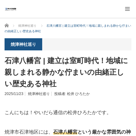
ホーム
焼津神社巡り
石津八幡宮 | 建立は室町時代！地域に親しまれる静かな佇まい
の由緒正しい歴史ある神社
焼津神社巡り
石津八幡宮 | 建立は室町時代！地域に
親しまれる静かな佇まいの由緒正し
い歴史ある神社
2025/11/23
焼津神社巡り
投稿者:
松井 ひろたか
こんにちは！やいだら通信の松井ひろたかです。
焼津市石津地区には、
石津八幡宮
という厳かな雰囲気の神