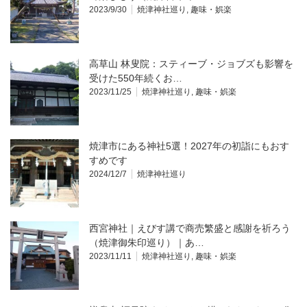
2023/9/30
焼津神社巡り
,
趣味・娯楽
高草山 林叟院：スティーブ・ジョブズも影響を
受けた550年続くお…
2023/11/25
焼津神社巡り
,
趣味・娯楽
焼津市にある神社5選！2027年の初詣にもおす
すめです
2024/12/7
焼津神社巡り
西宮神社｜えびす講で商売繁盛と感謝を祈ろう
（焼津御朱印巡り）｜あ…
2023/11/11
焼津神社巡り
,
趣味・娯楽