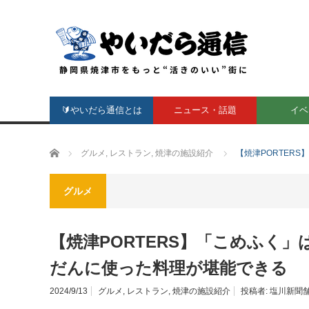
🔰やいだら通信とは
ニュース・話題
イベ
ホーム
グルメ
,
レストラン
,
焼津の施設紹介
【焼津PORTER
グルメ
【焼津PORTERS】「こめふく
だんに使った料理が堪能できる
2024/9/13
グルメ
,
レストラン
,
焼津の施設紹介
投稿者:
塩川新聞