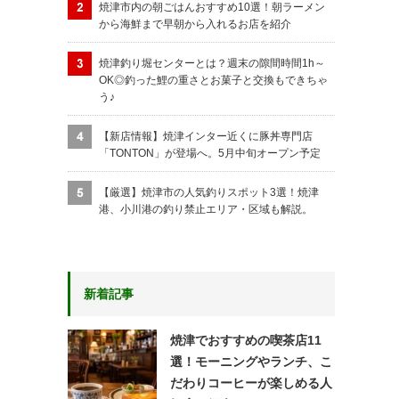
焼津市内の朝ごはんおすすめ10選！朝ラーメン
から海鮮まで早朝から入れるお店を紹介
焼津釣り堀センターとは？週末の隙間時間1h～
OK◎釣った鯉の重さとお菓子と交換もできちゃ
う♪
【新店情報】焼津インター近くに豚丼専門店
「TONTON」が登場へ。5月中旬オープン予定
【厳選】焼津市の人気釣りスポット3選！焼津
港、小川港の釣り禁止エリア・区域も解説。
新着記事
焼津でおすすめの喫茶店11
選！モーニングやランチ、こ
だわりコーヒーが楽しめる人